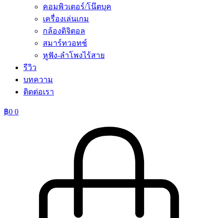
คอมพิวเตอร์/โน๊ตบุค
เครื่องเล่นเกม
กล้องดิจิตอล
สมาร์ทวอทช์
หูฟัง-ลำโพงไร้สาย
รีวิว
บทความ
ติดต่อเรา
฿
0
0