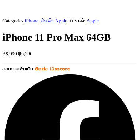
Categories
iPhone
,
สินค้า Apple
แบรนด์:
Apple
iPhone 11 Pro Max 64GB
Original
Current
฿
8,990
฿
6,290
price
price
was:
is:
สอบถามเพิ่มเติม
ติดต่อ 10xstore
฿8,990.
฿6,290.