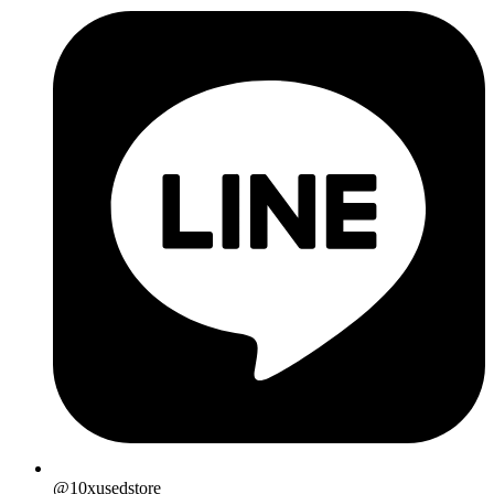
@10xusedstore