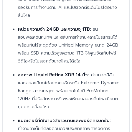
รองรับการทำงานด้าน AI และโปรเจกต์ระดับโปรได้อย่าง
ลื่นไหล
หน่วยความจำ 24GB และความจุ 1TB:
รัน
แอปพลิเคชันหนักๆ และสลับการทำงานหลายโปรแกรมได้
พร้อมกันไร้สะดุดด้วย Unified Memory ขนาด 24GB
พร้อม SSD ความเร็วสูงความจุ 1TB ให้คุณจัดเก็บไฟล์
วิดีโอหรือโปรเจกต์ขนาดใหญ่ได้จุใจ
จอภาพ Liquid Retina XDR 14 นิ้ว:
ถ่ายทอดสีสัน
และรายละเอียดได้อย่างคมชัดระดับ Extreme Dynamic
Range สว่างทะลุตา พร้อมเทคโนโลยี ProMotion
120Hz ที่ปรับอัตราการรีเฟรชให้ตอบสนองลื่นไหลเนียนตา
ทุกการเคลื่อนไหว
แบตเตอรี่ที่ใช้งานได้ยาวนานและพอร์ตครบครัน:
ทำงานได้เต็มที่ตลอดวันด้วยประสิทธิภาพการจัดการ