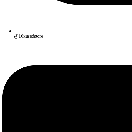
@10xusedstore