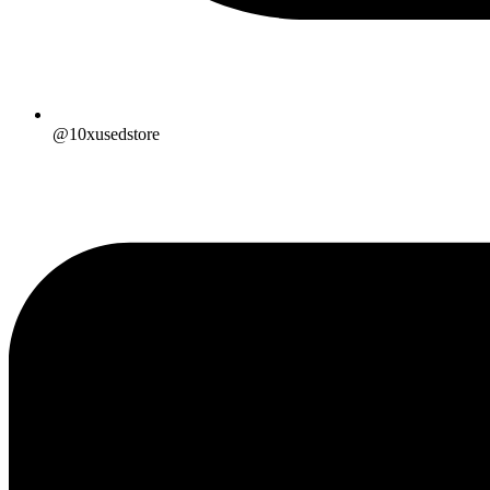
@10xusedstore